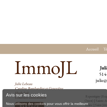
Accueil
T
Jul
514
julie
Julie Lebeau
Caroline Bombardier et Geneviève
Hashchak
Avis sur les cookies
Repentigny (Rep
Courtiers immobiliers
Ouest)
|
Sainte-A
Nous utilisons des cookies pour vous offrir la meilleure
Blanc
|
Saint-Jé
PARTAGE