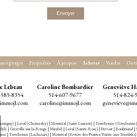
Envoyer
émoignages
Propriétés
À propos
Acheter
Vendre
Outi
ie Lebeau
Caroline Bombardier
Geneviève H
-585-8354
514-607-9677
514-824-
@immojl.com
caroline@immojl.com
genevieve@im
entigny)
|
Laval (Chomedey)
|
Montréal (Saint-Laurent)
|
Terrebonne (Terrebonne
dèle
|
Grenville-sur-la-Rouge
|
Mirabel
|
Laval (Sainte-Rose)
|
Prévost
|
Boisbriand
|
rôme
|
Terrebonne (Lachenaie)
|
Montréal (Rivière-des-Prairies/Pointe-aux-Trembles)