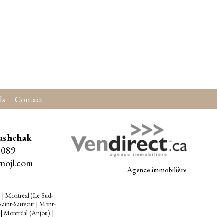
ls
Contact
ashchak
9089
mojl.com
Agence immobilière
)
|
Montréal (Le Sud-
Saint-Sauveur
|
Mont-
|
Montréal (Anjou)
|