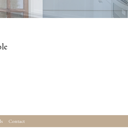
ble
ls
Contact