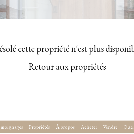
solé cette propriété n'est plus disponi
Retour aux propriétés
émoignages
Propriétés
À propos
Acheter
Vendre
Outi