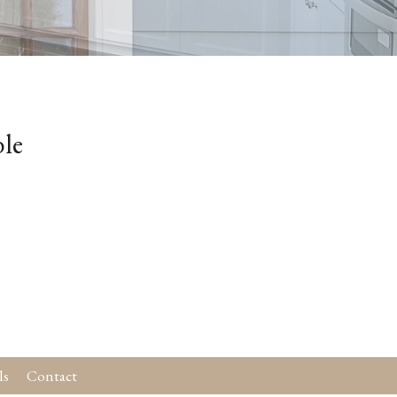
ble
ls
Contact