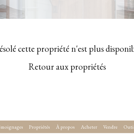
solé cette propriété n'est plus disponi
Retour aux propriétés
émoignages
Propriétés
À propos
Acheter
Vendre
Outi